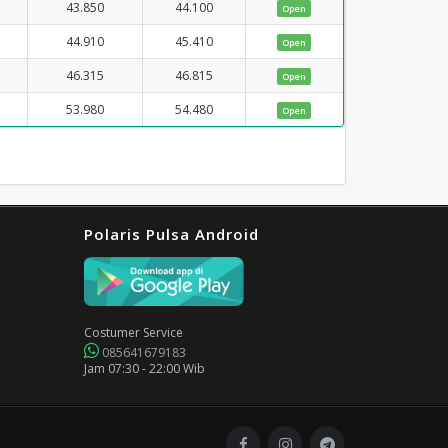
43.850
44.100
Open
44.910
45.410
Open
46.315
46.815
Open
53.980
54.480
Open
Polaris Pulsa Android
Costumer Service
085641679183
Jam 07:30 - 22:00 Wib