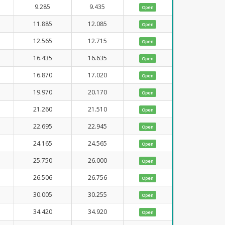
9.285
9.435
Open
11.885
12.085
Open
12.565
12.715
Open
16.435
16.635
Open
16.870
17.020
Open
19.970
20.170
Open
21.260
21.510
Open
22.695
22.945
Open
24.165
24.565
Open
25.750
26.000
Open
26.506
26.756
Open
30.005
30.255
Open
34.420
34.920
Open