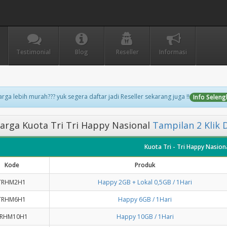
Testimonial
Blog
Reseller
Informasi
rga lebih murah??? yuk segera daftar jadi Reseller sekarang juga !!
Info Selen
rga Kuota Tri Tri Happy Nasional
Tampilan 2 Klik D
Kuota Tri - Tri Happy Nasion
Kode
Produk
TRHM2H1
Happy 2GB + Lokal 0,5GB / 1Hari
TRHM6H1
Happy 6GB / 1Hari
RHM10H1
Happy 10GB / 1Hari