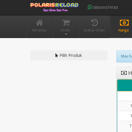
085641679183
Beranda
Order
Status Order
Harga
Pilih Produk
Mau ha
Ha
T