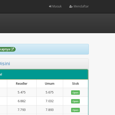
Masuk
Mendaftar
gkapnya
isini
al
Reseller
Umum
Stok
5.475
5.675
Open
6.882
7.032
Open
7.793
7.893
Open