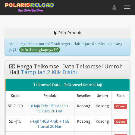
Toggle navigat
Toggl
Pilih Produk
Mau harga lebih murah??? yuk segera daftar jadi Reseller sekarang
juga !!
Info Selengkapnya
Harga Telkomsel Data Telkomsel Umroh
Haji
Tampilan 2 Klik Disini
Telkomsel Data - Telkomsel Umroh Haji
Kode
Produk
Reseller
Umum
Stok
STLPH20
(Haji) Telp 150 Menit +
Kosong
Kosong
Closed
150 SMS 20 Hari
SDHJ15
(Haji) 14GB Arab + 1GB
Kosong
Kosong
Closed
Transit 20 Hari