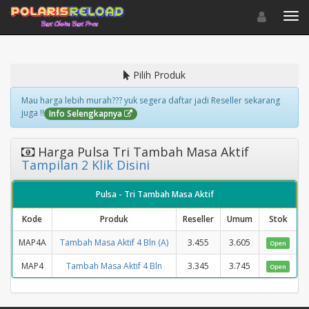
Toggle navigat
Toggl
Pilih Produk
Mau harga lebih murah??? yuk segera daftar jadi Reseller sekarang
juga !!
Info Selengkapnya
Harga Pulsa Tri Tambah Masa Aktif
Tampilan 2 Klik Disini
Pulsa - Tri Tambah Masa Aktif
Kode
Produk
Reseller
Umum
Stok
MAP4A
Tambah Masa Aktif 4 Bln (A)
3.455
3.605
Open
MAP4
Tambah Masa Aktif 4 Bln
3.345
3.745
Open