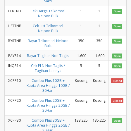
Sakti
CEKTNB
Cek Harga Telkomsel
1
1
Open
Nelpon Bulk
LISTTNB
Cek List Telkomsel
1
1
Open
Nelpon Bulk
BYRTNB
Bayar Telkomsel Nelpon
350
350
Open
Bulk
PAY514
Bayar Tagihan Non Taglis
-1.600
-1.600
Open
INQ514
Cek PLN Non Taglis /
5
5
Open
Tagihan Lainnya
XCPP10
Combo Plus 10GB +
Kosong
Kosong
Closed
Kuota Area Hingga 10GB /
30Hari
XCPP20
Combo Plus 20GB +
Kosong
Kosong
Closed
Kuota Area Hingga 20GB /
30Hari
XCPP30
Combo Plus 30GB +
133.225
135.225
Open
Kuota Area Hingga 26GB /
30Hari