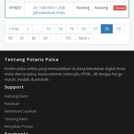
VTHJ33
Vcr 1GB NAS + 2GB
Kosong
Kosong
Closed
Jabodetabek 3Hari
« Prev
1
...
73
74
75
76
77
78
79
80
81
82
83
...
161
Next »
Tentang Polaris Pulsa
Konter pulsa online yang memudahkan isi ulang kebutuhan digital Anda
mulai dari isi pulsa, kuota internet, token pln, PPOB , dll dengan harga
murah, mudah, & amanah.
Support
Hubungi Kami
Panduan
Ketentuan Layanan
Tentang Kami
Kebijakan Privasi
Payments