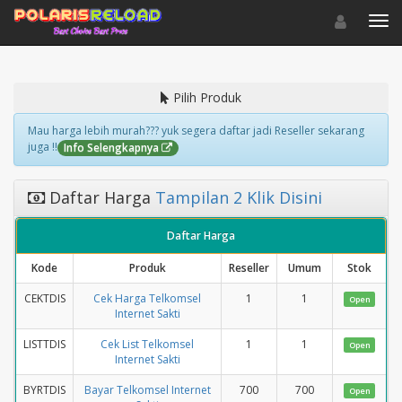
Toggle navigat
Toggl
Pilih Produk
Mau harga lebih murah??? yuk segera daftar jadi Reseller sekarang
juga !!
Info Selengkapnya
Daftar Harga
Tampilan 2 Klik Disini
Daftar Harga
Kode
Produk
Reseller
Umum
Stok
CEKTDIS
Cek Harga Telkomsel
1
1
Open
Internet Sakti
LISTTDIS
Cek List Telkomsel
1
1
Open
Internet Sakti
BYRTDIS
Bayar Telkomsel Internet
700
700
Open